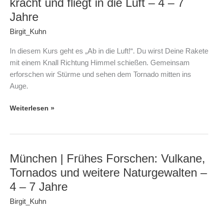
kracht und fliegt in die Luft – 4 – 7
Frühes
Jahre
Forschen:
Birgit_Kuhn
Es
kracht
In diesem Kurs geht es „Ab in die Luft!“. Du wirst Deine Rakete
und
mit einem Knall Richtung Himmel schießen. Gemeinsam
fliegt
erforschen wir Stürme und sehen dem Tornado mitten ins
in
Auge.
die
Luft
Weiterlesen »
–
4
–
7
München | Frühes Forschen: Vulkane,
München
Jahre
|
Tornados und weitere Naturgewalten –
Frühes
4 – 7 Jahre
Forschen:
Birgit_Kuhn
Vulkane,
Tornados