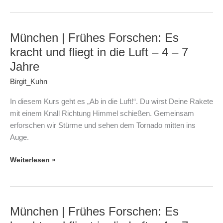
8
–
12
München | Frühes Forschen: Es
München
Jahre
|
kracht und fliegt in die Luft – 4 – 7
Frühes
Jahre
Forschen:
Birgit_Kuhn
Es
kracht
In diesem Kurs geht es „Ab in die Luft!“. Du wirst Deine Rakete
und
mit einem Knall Richtung Himmel schießen. Gemeinsam
fliegt
erforschen wir Stürme und sehen dem Tornado mitten ins
in
Auge.
die
Luft
Weiterlesen »
–
4
–
7
München | Frühes Forschen: Es
München
Jahre
|