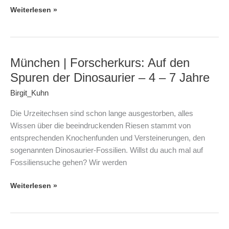
–
Weiterlesen »
12
Jahre
München | Forscherkurs: Auf den
München
|
Spuren der Dinosaurier – 4 – 7 Jahre
Forscherkurs:
Birgit_Kuhn
Auf
den
Die Urzeitechsen sind schon lange ausgestorben, alles
Spuren
Wissen über die beeindruckenden Riesen stammt von
der
entsprechenden Knochenfunden und Versteinerungen, den
Dinosaurier
sogenannten Dinosaurier-Fossilien. Willst du auch mal auf
–
Fossiliensuche gehen? Wir werden
4
–
Weiterlesen »
7
Jahre