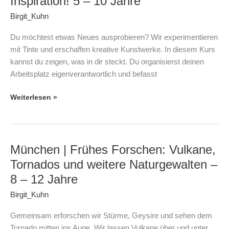
Inspiration! 5 – 10 Jahre
Kreative
Birgit_Kuhn
Experimente
mit
Du möchtest etwas Neues ausprobieren? Wir experimentieren
Tinte
mit Tinte und erschaffen kreative Kunstwerke. In diesem Kurs
–
kannst du zeigen, was in dir steckt. Du organisierst deinen
Tauch
Arbeitsplatz eigenverantwortlich und befasst
ein
in
Weiterlesen »
die
Welt
voller
Farben,
München | Frühes Forschen: Vulkane,
München
Fantasie
|
Tornados und weitere Naturgewalten –
und
Frühes
Inspiration!
8 – 12 Jahre
Forschen:
5
Birgit_Kuhn
Vulkane,
–
Tornados
10
Gemeinsam erforschen wir Stürme, Geysire und sehen dem
und
Jahre
Tornado mitten ins Auge. Wir lassen Vulkane über und unter