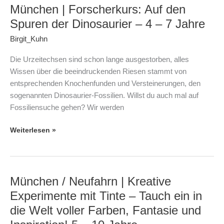
München | Forscherkurs: Auf den
München
|
Spuren der Dinosaurier – 4 – 7 Jahre
Forscherkurs:
Birgit_Kuhn
Auf
den
Die Urzeitechsen sind schon lange ausgestorben, alles
Spuren
Wissen über die beeindruckenden Riesen stammt von
der
entsprechenden Knochenfunden und Versteinerungen, den
Dinosaurier
sogenannten Dinosaurier-Fossilien. Willst du auch mal auf
–
Fossiliensuche gehen? Wir werden
4
–
Weiterlesen »
7
Jahre
München / Neufahrn | Kreative
München
/
Experimente mit Tinte – Tauch ein in
Neufahrn
die Welt voller Farben, Fantasie und
|