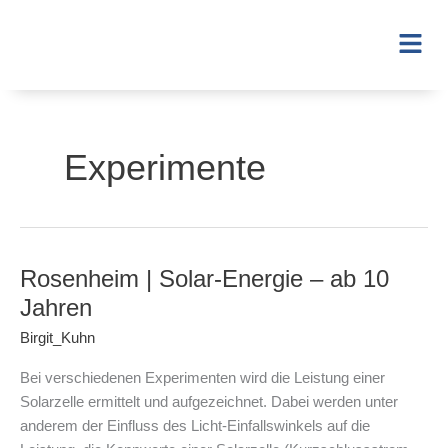
Zum
Inhalt
Fl
springen
Me
Experimente
Rosenheim | Solar-Energie – ab 10
Rosenheim
|
Jahren
Solar-
Birgit_Kuhn
Energie
–
Bei verschiedenen Experimenten wird die Leistung einer
ab
Solarzelle ermittelt und aufgezeichnet. Dabei werden unter
10
anderem der Einfluss des Licht-Einfallswinkels auf die
Jahren