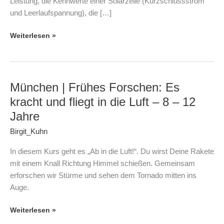
Leistung, die Kennwerte einer Solarzelle (Kurzschlussstrom
und Leerlaufspannung), die […]
Weiterlesen »
München | Frühes Forschen: Es
München
|
kracht und fliegt in die Luft – 8 – 12
Frühes
Jahre
Forschen:
Birgit_Kuhn
Es
kracht
In diesem Kurs geht es „Ab in die Luft!“. Du wirst Deine Rakete
und
mit einem Knall Richtung Himmel schießen. Gemeinsam
fliegt
erforschen wir Stürme und sehen dem Tornado mitten ins
in
Auge.
die
Luft
Weiterlesen »
–