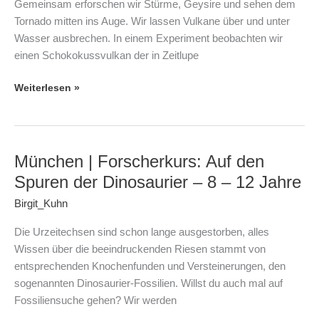
Gemeinsam erforschen wir Stürme, Geysire und sehen dem
und
Tornado mitten ins Auge. Wir lassen Vulkane über und unter
weitere
Wasser ausbrechen. In einem Experiment beobachten wir
Naturgewalten
einen Schokokussvulkan der in Zeitlupe
–
4
Weiterlesen »
–
7
Jahre
München | Forscherkurs: Auf den
München
|
Spuren der Dinosaurier – 8 – 12 Jahre
Forscherkurs:
Birgit_Kuhn
Auf
den
Die Urzeitechsen sind schon lange ausgestorben, alles
Spuren
Wissen über die beeindruckenden Riesen stammt von
der
entsprechenden Knochenfunden und Versteinerungen, den
Dinosaurier
sogenannten Dinosaurier-Fossilien. Willst du auch mal auf
–
Fossiliensuche gehen? Wir werden
8