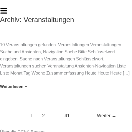
Zum
Flyout
Inhalt
Menu
springen
Archiv:
Veranstaltungen
Augsburg
|
Elterntreff
in
10 Veranstaltungen gefunden. Veranstaltungen Veranstaltungen
Augsburg
Suche und Ansichten, Navigation Suche Bitte Schlüsselwort
–
eingeben. Suche nach Veranstaltungen Schlüsselwort.
mit
Veranstaltungen suchen Veranstaltung Ansichten-Navigation Liste
Anmeldung
Liste Monat Tag Woche Zusammenfassung Heute Heute Heute […]
Weiterlesen »
1
2
…
41
Weiter
→