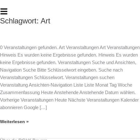
Zum
Flyout
Inhalt
Menu
springen
Schlagwort:
Art
Online
|
Vorlesung
mit
0 Veranstaltungen gefunden. Art Veranstaltungen Art Veranstaltungen
interaktiven
Hinweis Es wurden keine Ergebnisse gefunden. Hinweis Es wurden
Aktionen:
keine Ergebnisse gefunden. Veranstaltungen Suche und Ansichten,
Wunderwelt
Navigation Suche Bitte Schlüsselwort eingeben. Suche nach
der
Veranstaltungen Schlüsselwort. Veranstaltungen suchen
Pflanzen
Veranstaltung Ansichten-Navigation Liste Liste Monat Tag Woche
–
Zusammenfassung Heute Anstehende Anstehende Datum wählen.
8
Vorherige Veranstaltungen Heute Nächste Veranstaltungen Kalender
–
abonnieren Google […]
12
Jahre
Weiterlesen »