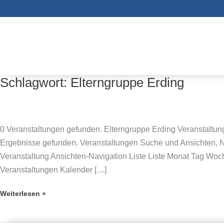
Zum
Inhalt
springen
Schlagwort:
Elterngruppe Erding
Wochenend-
Workshop
der
Elterngruppe
0 Veranstaltungen gefunden. Elterngruppe Erding Veranstaltu
Erding
Ergebnisse gefunden. Veranstaltungen Suche und Ansichten, N
in
Veranstaltung Ansichten-Navigation Liste Liste Monat Tag 
der
Veranstaltungen Kalender […]
Burg-
Jugendherberge
Weiterlesen »
in
Nürnberg