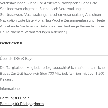
Veranstaltungen Suche und Ansichten, Navigation Suche Bitte
–
Schlüsselwort eingeben. Suche nach Veranstaltungen
und
Schlüsselwort. Veranstaltungen suchen Veranstaltung Ansichten-
wie
Navigation Liste Liste Monat Tag Woche Zusammenfassung Heute
sehe
Anstehende Anstehende Datum wählen. Vorherige Veranstaltungen
ich
Heute Nächste Veranstaltungen Kalender […]
mich
selbst?
Weiterlesen »
–
Selbstporträt
in
Über die DGhK Bayern
Acryl
Die Tätigkeit der Mitglieder erfolgt ausschließlich auf ehrenamtlicher
–
Basis. Zur Zeit haben wir über 700 Mitgliedsfamilien mit über 1.200
6
Kindern.
–
10
Informationen
Jahre
Beratung für Eltern
Beratung für Pädagog:innen