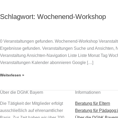
Zum
Inhalt
Schlagwort:
Wochenend-Workshop
Wochenend-
springen
Workshop
der
Elterngruppe
0 Veranstaltungen gefunden. Wochenend-Workshop Veranstal
Dachau
Ergebnisse gefunden. Veranstaltungen Suche und Ansichten, N
in
Veranstaltung Ansichten-Navigation Liste Liste Monat Tag 
Burghausen
Veranstaltungen Kalender abonnieren Google […]
Weiterlesen »
Über die DGhK Bayern
Informationen
Die Tätigkeit der Mitglieder erfolgt
Beratung für Eltern
ausschließlich auf ehrenamtlicher
Beratung für Pädagog:
Basis. Zur Zeit haben wir über 700
Über die DGhK Bayer