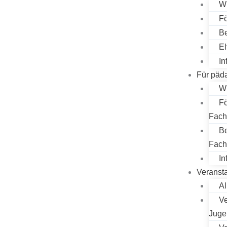
W
Fö
Be
El
In
Für päd
W
Fö
Fach
Be
Fach
In
Veranst
Al
Ve
Juge