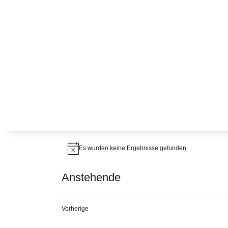
Veranstaltungen
Es wurden keine Ergebnisse gefunden.
H
i
n
Anstehende
w
e
D
i
s
a
V
Vorherige
e
t
r