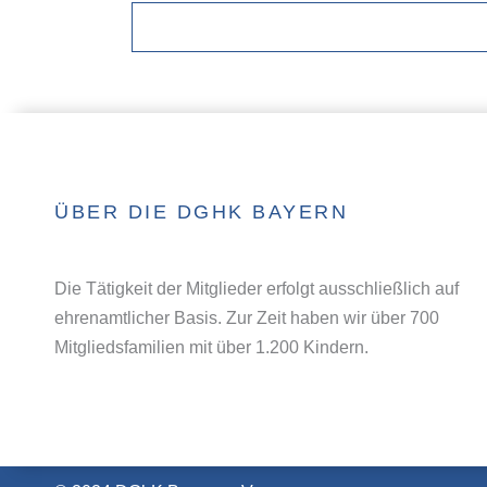
u
a
n
m
s
t
a
a
l
u
t
s
u
n
w
g
e
ä
n
ÜBER DIE DGHK BAYERN
h
l
e
Die Tätigkeit der Mitglieder erfolgt ausschließlich auf
n
ehrenamtlicher Basis. Zur Zeit haben wir über 700
.
Mitgliedsfamilien mit über 1.200 Kindern.