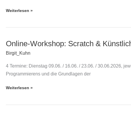
10
11
Weiterlesen »
bis
Jahre
13
(4
Jahre
Termine)
Online-Workshop: Scratch & Künstliche
Online-
Workshop:
Birgit_Kuhn
Scratch
4 Termine: Dienstag 09.06. / 16.06. / 23.06. / 30.06.2026, jew
&
Programmierens und die Grundlagen der
Künstliche
Intelligenz
Weiterlesen »
–
9
–
11
Jahre