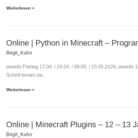
Programmieren
Weiterlesen »
für
Anfänger
mit
Minecraft
Online | Python in Minecraft – Progr
Online
Education
|
Edition
Birgit_Kuhn
Python
–
jeweils Freitag 17.04. / 24.04. / 08.05. / 15.05.2026, jewei
in
9
Schritt lernen sie,
Minecraft
–
–
11
Weiterlesen »
Programmieren
Jahre
lernen
(4
im
Termine)
Spiel
Online | Minecraft Plugins – 12 – 13 
Online
–
|
12
Birgit_Kuhn