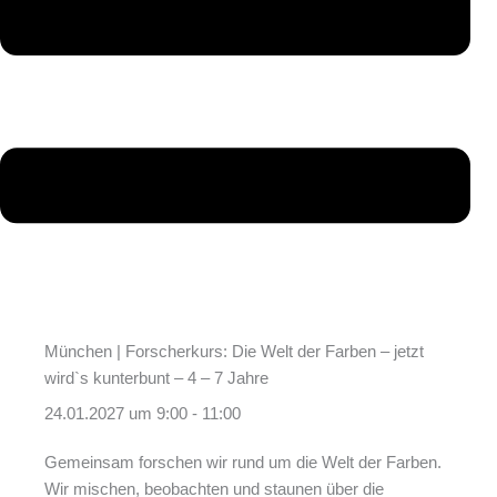
München | Forscherkurs: Die Welt der Farben – jetzt
wird`s kunterbunt – 4 – 7 Jahre
24.01.2027 um 9:00
-
11:00
Gemeinsam forschen wir rund um die Welt der Farben.
Wir mischen, beobachten und staunen über die