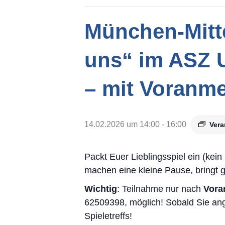
München-Mitte
uns“ im ASZ U
– mit Voranm
14.02.2026 um 14:00
-
16:00
Vera
Packt Euer Lieblingsspiel ein (kei
machen eine kleine Pause, bringt g
Wichtig
: Teilnahme nur nach
Vor
62509398, möglich! Sobald Sie ang
Spieletreffs!