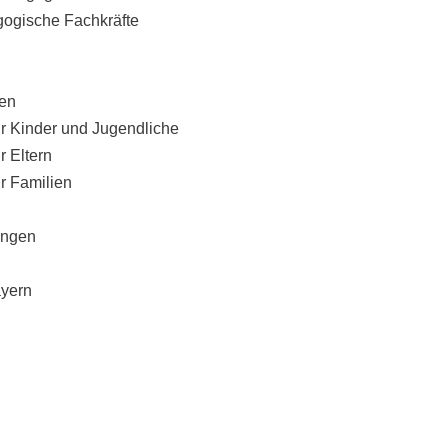
gogische Fachkräfte
gen
ür Kinder und Jugendliche
r Eltern
r Familien
ungen
ayern