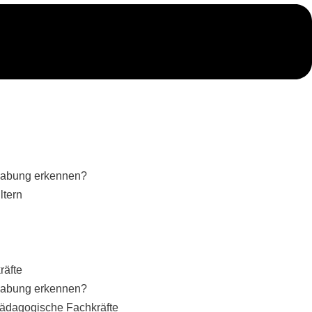
gabung erkennen?
ltern
n
räfte
gabung erkennen?
ädagogische Fachkräfte