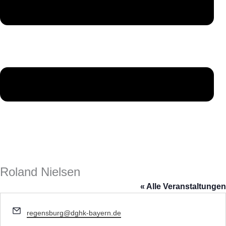
Roland Nielsen
« Alle Veranstaltungen
E
regensburg@dghk-bayern.de
m