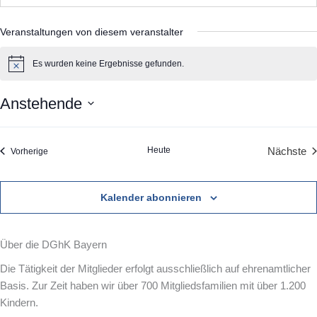
a
i
Veranstaltungen von diesem veranstalter
l
Es wurden keine Ergebnisse gefunden.
H
i
n
Anstehende
w
e
D
i
s
a
Heute
Veranstaltungen
Nächste
Vorherige
t
Verans
u
m
Kalender abonnieren
w
ä
h
Über die DGhK Bayern
l
Die Tätigkeit der Mitglieder erfolgt ausschließlich auf ehrenamtlicher
e
Basis. Zur Zeit haben wir über 700 Mitgliedsfamilien mit über 1.200
n
Kindern.
.