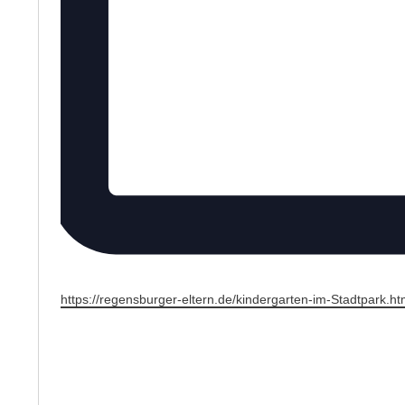
W
https://regensburger-eltern.de/kindergarten-im-Stadtpark.ht
e
b
s
e
i