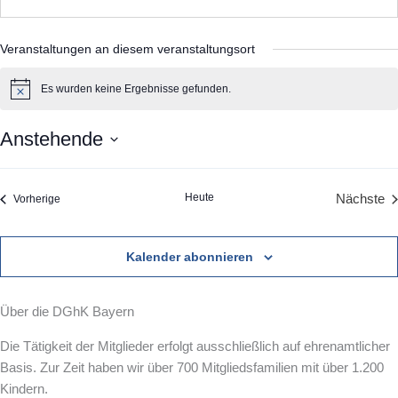
Veranstaltungen an diesem veranstaltungsort
Es wurden keine Ergebnisse gefunden.
H
i
n
Anstehende
w
e
D
i
s
a
Heute
Veranstaltungen
Nächste
Vorherige
t
Verans
u
m
Kalender abonnieren
w
ä
Über die DGhK Bayern
h
l
Die Tätigkeit der Mitglieder erfolgt ausschließlich auf ehrenamtlicher
e
Basis. Zur Zeit haben wir über 700 Mitgliedsfamilien mit über 1.200
n
Kindern.