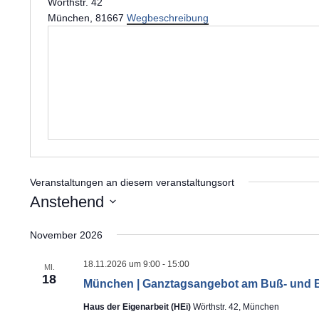
Wörthstr. 42
München
,
81667
Wegbeschreibung
Veranstaltungen an diesem veranstaltungsort
Anstehend
D
November 2026
a
t
18.11.2026 um 9:00
-
15:00
MI.
18
u
München | Ganztagsangebot am Buß- und Bett
m
Haus der Eigenarbeit (HEi)
Wörthstr. 42, München
w